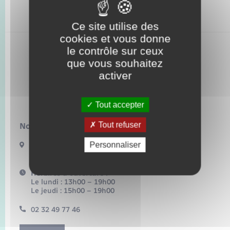
Seniors
Ce site utilise des
Transports
cookies et vous donne
le contrôle sur ceux
Voirie et espace public
que vous souhaitez
Letteguives
activer
Tout accepter
Tout refuser
Nous contacter :
Personnaliser
Place de la Mairie
27910 LETTEGUIVES
Horaires d'ouverture :
Le lundi : 13h00 – 19h00
Le jeudi : 15h00 – 19h00
02 32 49 77 46