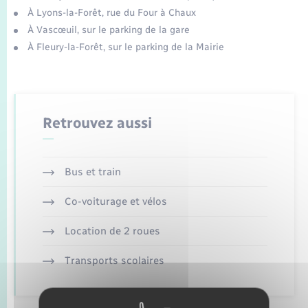
Enfants – Jeunes
Tourisme
Travaux - Autorisation d’occupation de l’espace
À Lyons-la-Forêt, rue du Four à Chaux
public
À Vascœuil, sur le parking de la gare
Transports scolaires
Mariage – PACS
Compétences
Leaflet
|
©
OpenStreetMap
contributors
Etat-civil - Papiers - Citoyenneté
À Fleury-la-Forêt, sur le parking de la Mairie
Parrainage civil
Plan interactif
Logement - Urbanisme
Recensement
Présentation de la commune
Loisirs
Retrouvez aussi
Publications
Nouvel habitant
Bus et train
La Communauté de communes
Numérique
Co-voiturage et vélos
Location de 2 roues
Organisation d’événement
Transports scolaires
Sécurité - Prévention