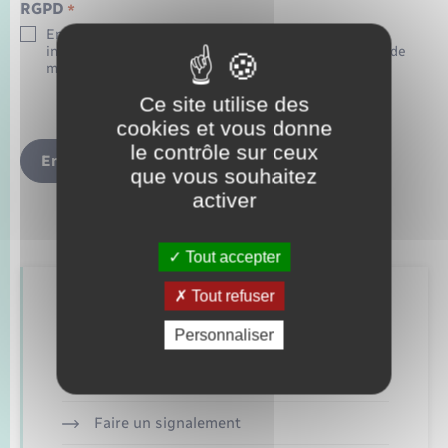
RGPD
*
En soumettant ce formulaire, j’accepte que les
informations saisies soient exploitées dans le cadre de
ma demande d’informations.
Ce site utilise des
cookies et vous donne
le contrôle sur ceux
Envoyer
que vous souhaitez
activer
Tout accepter
Tout refuser
Retrouvez aussi
Personnaliser
Déclaration de manifestation
Faire un signalement