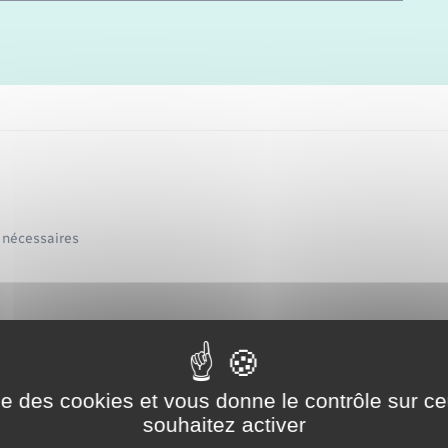
Etat-civil - Papiers -
Citoyenneté
Publications
Nouvel habitant
Sécurité - Prévention
 nécessaires
Voirie et espace public
e de confidentialité.
ise des cookies et vous donne le contrôle sur 
souhaitez activer