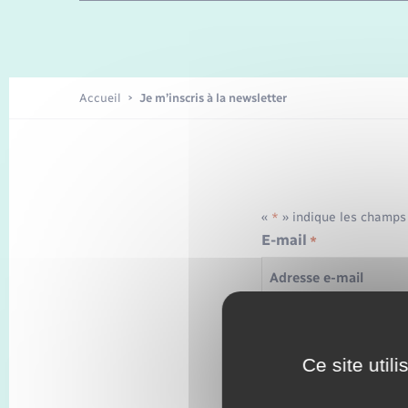
Travaux - Autorisation d’occupation
Enfants – Jeunes
de l’espace public
Recensement
Présentation de la commune
Accueil
Je m’inscris à la newsletter
Loisirs
Organisation d’événement
«
» indique les champs
*
E-mail
*
Transports
RGPD
J’accepte la politiqu
Ce site util
CAPTCHA