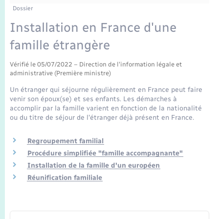
Enfants – Jeunes
Tourisme
Travaux - Autorisation d’occupation de l’espace
Dossier
public
Transports scolaires
Installation en France d'une
Mariage – PACS
Compétences
Etat-civil - Papiers - Citoyenneté
famille étrangère
Parrainage civil
Plan interactif
Logement - Urbanisme
Vérifié le 05/07/2022 – Direction de l'information légale et
administrative (Première ministre)
Recensement
Présentation de la commune
Loisirs
Un étranger qui séjourne régulièrement en France peut faire
venir son époux(se) et ses enfants. Les démarches à
Publications
accomplir par la famille varient en fonction de la nationalité
Nouvel habitant
ou du titre de séjour de l'étranger déjà présent en France.
La Communauté de communes
Numérique
Regroupement familial
Procédure simplifiée "famille accompagnante"
Organisation d’événement
Installation de la famille d'un européen
Réunification familiale
Sécurité - Prévention