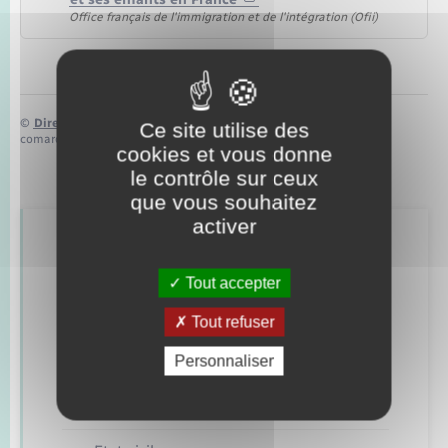
Office français de l'immigration et de l'intégration (Ofii)
©
Direction de l’information légale et administrative
Ce site utilise des
comarquage developpé par
baseo.io
cookies et vous donne
le contrôle sur ceux
que vous souhaitez
activer
Retrouvez aussi
Tout accepter
Concessions funéraires
Tout refuser
Personnaliser
Documents d’identité
Elections et citoyenneté