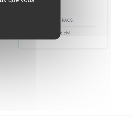
Etat civil
Mariage – PACS
Parrainage civil