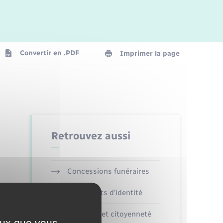
Logement - Urbanisme
La Communauté de communes
Convertir en .PDF
Imprimer la page
Numérique
Seniors
Retrouvez aussi
Concessions funéraires
Documents d’identité
Elections et citoyenneté
ceux que vous