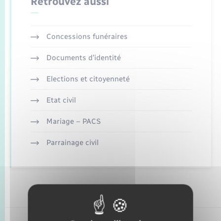
Retrouvez aussi
Enfants – Jeunes
Tourisme
Travaux - Autorisation d’occupation de l’espace
public
Transports scolaires
Mariage – PACS
Compétences
Etat-civil - Papiers - Citoyenneté
Concessions funéraires
Parrainage civil
Plan interactif
Logement - Urbanisme
Documents d’identité
Recensement
Présentation de la commune
Elections et citoyenneté
Loisirs
Etat civil
Publications
Nouvel habitant
Mariage – PACS
La Communauté de communes
Numérique
Parrainage civil
Organisation d’événement
Sécurité - Prévention