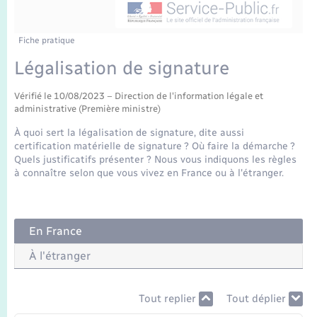
Enfants – Jeunes
Tourisme
Travaux - Autorisation d’occupation de l’espace
public
Transports scolaires
Mariage – PACS
Compétences
Etat-civil - Papiers - Citoyenneté
Fiche pratique
Légalisation de signature
Parrainage civil
Plan interactif
Logement - Urbanisme
Vérifié le 10/08/2023 – Direction de l'information légale et
administrative (Première ministre)
Recensement
Présentation de la commune
Loisirs
À quoi sert la légalisation de signature, dite aussi
certification matérielle de signature ? Où faire la démarche ?
Publications
Quels justificatifs présenter ? Nous vous indiquons les règles
Nouvel habitant
à connaître selon que vous vivez en France ou à l'étranger.
La Communauté de communes
Numérique
En France
Organisation d’événement
À l'étranger
Sécurité - Prévention
Tout replier
Tout déplier