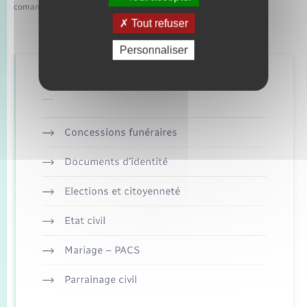
comarquage developpé par
baseo.io
Tout refuser
Personnaliser
Retrouvez aussi
Concessions funéraires
Documents d’identité
Elections et citoyenneté
Etat civil
Mariage – PACS
Parrainage civil