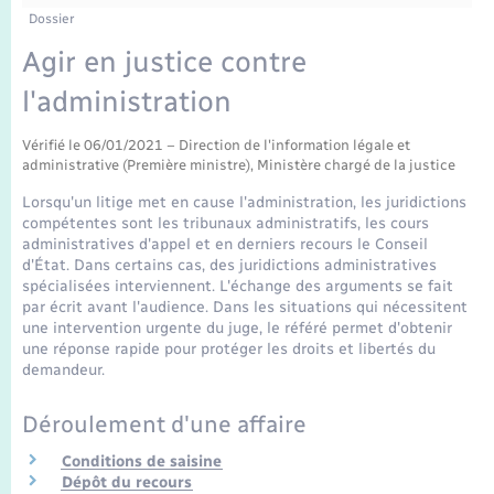
Enfants – Jeunes
Tourisme
Travaux - Autorisation d’occupation de l’espace
Dossier
public
Transports scolaires
Agir en justice contre
Mariage – PACS
Compétences
Etat-civil - Papiers - Citoyenneté
l'administration
Parrainage civil
Plan interactif
Logement - Urbanisme
Vérifié le 06/01/2021 – Direction de l'information légale et
administrative (Première ministre), Ministère chargé de la justice
Recensement
Présentation de la commune
Loisirs
Lorsqu'un litige met en cause l'administration, les juridictions
compétentes sont les tribunaux administratifs, les cours
Publications
administratives d'appel et en derniers recours le Conseil
Nouvel habitant
d'État. Dans certains cas, des juridictions administratives
spécialisées interviennent. L'échange des arguments se fait
La Communauté de communes
par écrit avant l'audience. Dans les situations qui nécessitent
Numérique
une intervention urgente du juge, le référé permet d'obtenir
une réponse rapide pour protéger les droits et libertés du
demandeur.
Organisation d’événement
Déroulement d'une affaire
Sécurité - Prévention
Conditions de saisine
Dépôt du recours