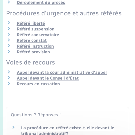
Seniors
Déroulement du procès
Procédures d'urgence et autres référés
Transports
Référé liberté
Référé suspension
Référé conservatoire
Voirie et espace public
Référé constat
Référé instruction
Référé provision
Voies de recours
Appel devant la cour administrative d'appel
Appel devant le Conseil d'État
Recours en cassation
Questions ? Réponses !
La procédure en référé existe-t-elle devant le
tribunal administratif?