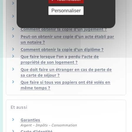
Quelle est la durée de validité d'un permis de
conduire ?
Personnaliser
Doit-on remplacer son permis de conduire rose
cartonné par un nouveau modèle ?
Comment obtenir la copie d'un jugement ?
Peut-on obtenir une copie d'un acte établi par
un notaire ?
Comment obtenir la copie d'un diplôme ?
Que faire lorsque l'on a perdu l'acte de
propriété de son logement ?
Que doit faire un étranger en cas de perte de
sa carte de séjour ?
Que faire si tous vos papiers ont été volés en
même temps ?
Et aussi
Garanties
Argent – Impôts – Consommation
Carte d'identité