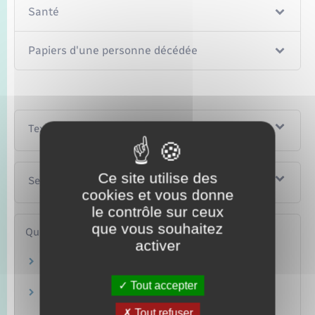
Santé
Papiers d'une personne décédée
Textes de référence
Ce site utilise des
Services en ligne et formulaires
cookies et vous donne
le contrôle sur ceux
que vous souhaitez
Questions ? Réponses !
activer
Comment conserver ses papiers : support
papier ou électronique ?
Tout accepter
Y a-t-il une durée de validité d'un acte d'état
civil ?
Tout refuser