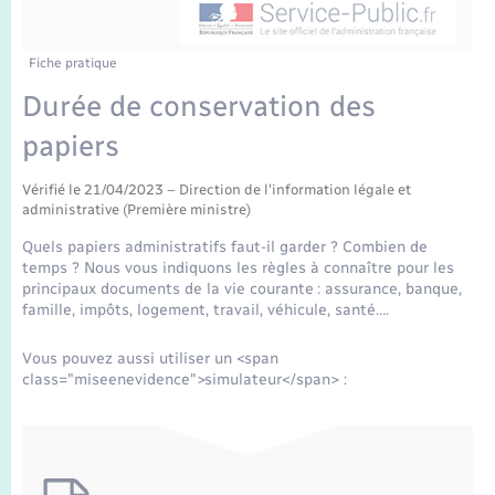
Enfants – Jeunes
Tourisme
Travaux - Autorisation d’occupation de l’espace
public
Transports scolaires
Mariage – PACS
Compétences
Etat-civil - Papiers - Citoyenneté
Fiche pratique
Durée de conservation des
Parrainage civil
Plan interactif
Logement - Urbanisme
papiers
Recensement
Présentation de la commune
Loisirs
Vérifié le 21/04/2023 – Direction de l'information légale et
administrative (Première ministre)
Publications
Quels papiers administratifs faut-il garder ? Combien de
Nouvel habitant
temps ? Nous vous indiquons les règles à connaître pour les
La Communauté de communes
principaux documents de la vie courante : assurance, banque,
famille, impôts, logement, travail, véhicule, santé….
Numérique
Vous pouvez aussi utiliser un <span
Organisation d’événement
class="miseenevidence">simulateur</span> :
Sécurité - Prévention